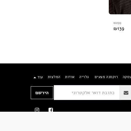
₪
299
₪
139
עסקה
רוקסנה מצעים
גלריה
אודות
המלצות
עוד
הירשם