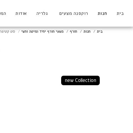
בית
חנות
רוקסנה מצעים
גלריה
אודות
המל
בית
חנות
חורף
מצעי חורף יחיד ומיטה וחצי
סט קטיפה 
ס
new Collection