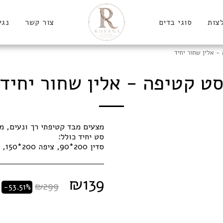
צות
סוגי בדים
צור קשר
נגי
- אלין שחור יחיד
ט קטיפה - אלין שחור יחיד
סדין 200*90, ציפה 200*150, ציפית 70*50
₪
139
₪
299
-53.51%