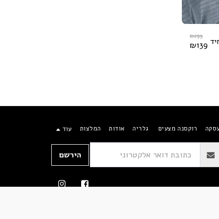
₪
299
יד
₪
139
עסקה
רוקסנה מצעים
גלריה
אודות
המלצות
עוד
הירשם