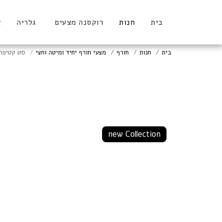
בית
חנות
רוקסנה מצעים
גלריה
א
בית
חנות
חורף
מצעי חורף יחיד ומיטה וחצי
סט קטיפה 
new Collection