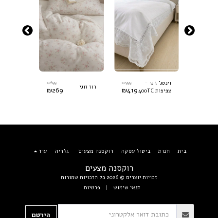
₪
699
₪
999
₪
699
וינטג' זוגי -
רוז זוגי
סתיו זוגי
₪
269
₪
419
₪
269
צפיפות 400TC
בית
חנות
ביטול עסקה
רוקסנה מצעים
גלריה
עוד
רוקסנה מצעים
זכויות יוצרים © 2026 כל הזכויות שמורות
תנאי שימוש
|
פרטיות
הירשם