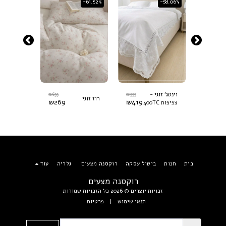
-61.52%
-61.52%
-58.06%
₪
699
₪
999
₪
699
וינטג' זוגי -
רוז זוגי
סתיו זוגי
₪
269
₪
419
₪
269
צפיפות 400TC
בית
חנות
ביטול עסקה
רוקסנה מצעים
גלריה
עוד
רוקסנה מצעים
זכויות יוצרים © 2026 כל הזכויות שמורות
תנאי שימוש
|
פרטיות