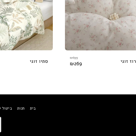
₪
699
רוז זוגי
סתיו זוגי
₪
269
בית
חנות
ביטול 