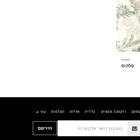
₪
699
₪
269
עסקה
רוקסנה מצעים
גלריה
אודות
המלצות
עוד
הירשם