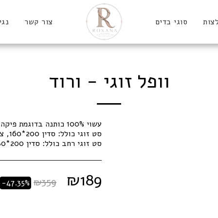
צות
סוגי בדים
צור קשר
נגי
וופל זוגי - ורוד
סט זוגי רחב כולל: סדין 200*180, ציפה 220*200, זוג ציפיות 70*50
₪
189
₪
359
-47.35%