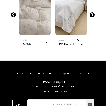
₪
699
₪
999
₪
699
וינטג' זוגי -
רוז זוגי
סתיו זוגי
₪
269
₪
419
₪
269
צפיפות 400TC
בית
חנות
ביטול עסקה
רוקסנה מצעים
גלריה
עוד
רוקסנה מצעים
זכויות יוצרים © 2026 כל הזכויות שמורות
תנאי שימוש
|
פרטיות
הירשם