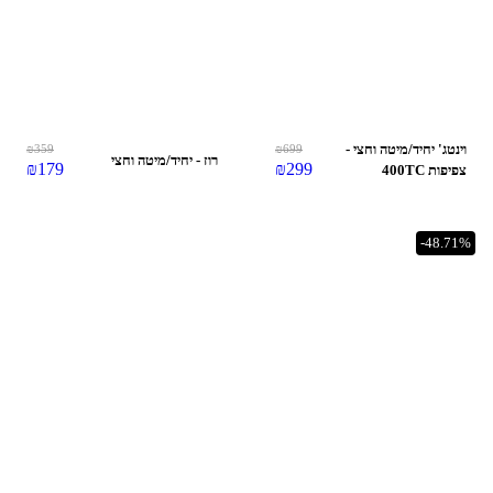
וינטג' יחיד/מיטה וחצי -
699
₪
359
₪
רוז - יחיד/מיטה וחצי
₪
179
₪
299
צפיפות 400TC
-48.71%