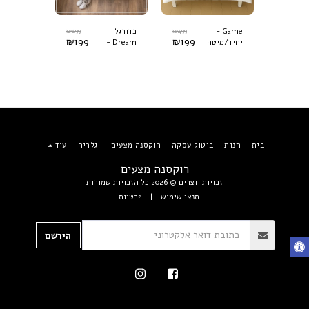
₪
499
₪
499
₪
499
כדורגל Goal -
Game -
כדורגל
₪
199
₪
199
₪
199
יחיד/מיטה
Dream -
יחיד/מיט
וחצי
יחיד/מיטה
וחצי
וחצי
בית
חנות
ביטול עסקה
רוקסנה מצעים
גלריה
עוד
רוקסנה מצעים
זכויות יוצרים © 2026 כל הזכויות שמורות
תנאי שימוש
|
פרטיות
הירשם