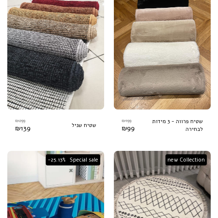
₪
299
₪
199
שטיח פרווה - 3 מידות
שטיח שניל
₪
139
₪
99
לבחירה
-25.13%
Special sale
new Collection