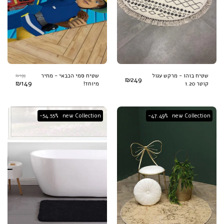
שטיח בוהו - מרקש עגול
199
₪
שטיח סמי הכבאי - מחיר
₪
249
₪
149
קוטר 1.20
מיוחד!
-54.55%
new Collection
-47.49%
new Collection