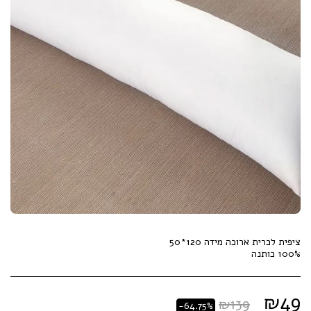
100% כותנה
₪
49
₪
139
-64.75%