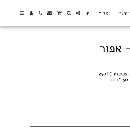
 קשר
עוד
 אפור
1