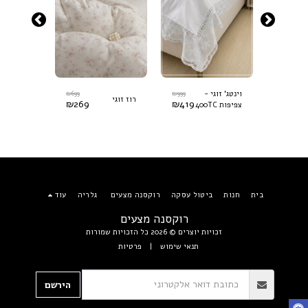
₪
699
₪
999
₪
699
וינטג' זוגי -
רוז זוגי
סתיו זוגי
₪
269
₪
419
₪
269
צפיפות 400TC
בית
חנות
ביטול עסקה
רוקסנה מצעים
גלריה
עוד
רוקסנה מצעים
זכויות יוצרים © 2026 כל הזכויות שמורות
תנאי שימוש
|
פרטיות
הירשם