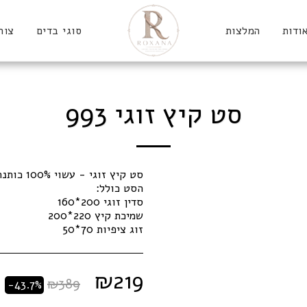
ודות
המלצות
סוגי בדים
צור
סט קיץ זוגי 993
זוג ציפיות 70*50
₪
219
₪
389
-43.7%