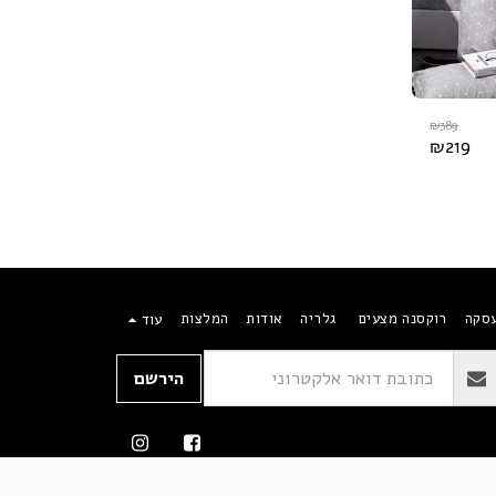
₪
389
₪
219
עסקה
רוקסנה מצעים
גלריה
אודות
המלצות
עוד
הירשם