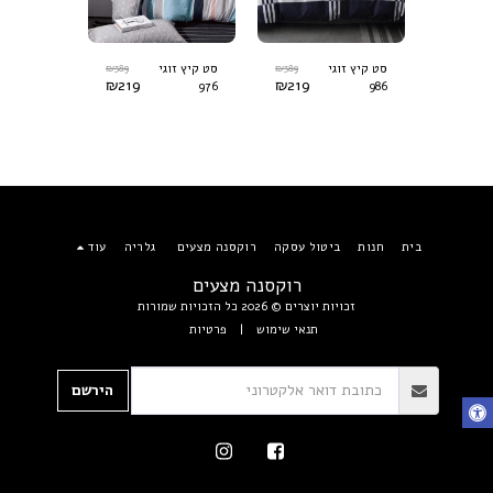
₪
389
₪
389
₪
389
סט קיץ זוגי
סט קיץ זוגי
סט קיץ זו
₪
219
₪
219
₪
219
993
976
986
בית
חנות
ביטול עסקה
רוקסנה מצעים
גלריה
עוד
רוקסנה מצעים
זכויות יוצרים © 2026 כל הזכויות שמורות
תנאי שימוש
|
פרטיות
הירשם