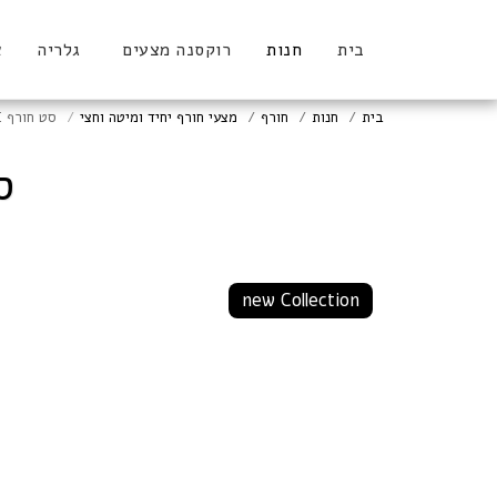
בית
חנות
רוקסנה מצעים
גלריה
א
בית
חנות
חורף
מצעי חורף יחיד ומיטה וחצי
סט חורף ICE יחיד/מיטה וחצי
סט 
new Collection