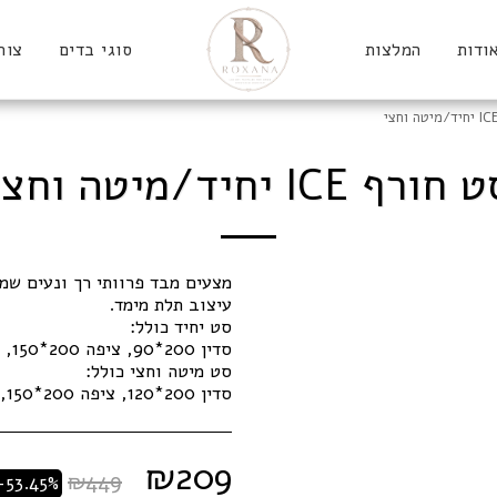
ודות
המלצות
סוגי בדים
צור
חורף ICE יחיד/מיטה וחצי
מצעים מבד פרוותי רך ונעים שמ
סדין 200*120, ציפה 200*150, ציפית 70*50
₪
209
₪
449
-53.45%