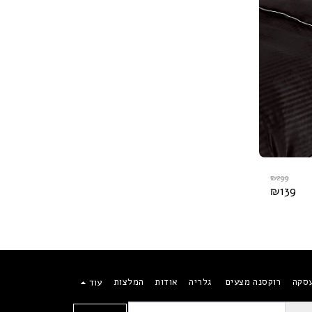
₪
299
₪
139
עסקה
רוקסנה מצעים
גלריה
אודות
המלצות
עוד