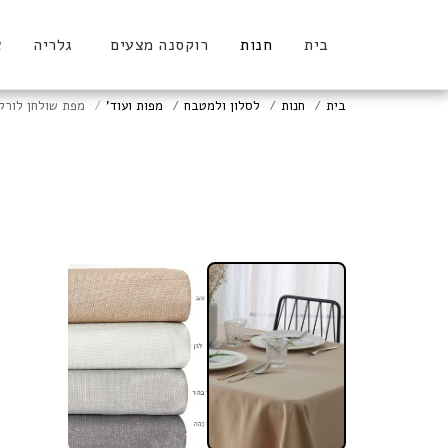
בית
חנות
רוקסנה מצעים
גלריה
א
בית
חנות
לסלון ולמטבח
מפות ועוד'
מפת שולחן לורק
new Collection