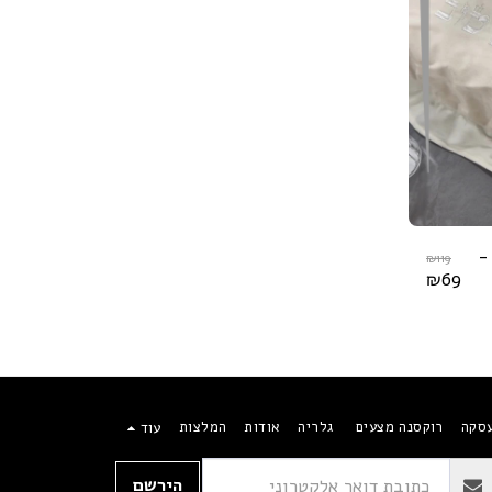
-
₪
119
₪
69
עסקה
רוקסנה מצעים
גלריה
אודות
המלצות
עוד
הירשם