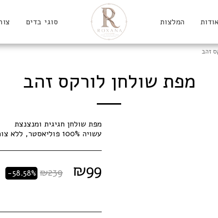
ודות
המלצות
סוגי בדים
צור
ס זהב
מפת שולחן לורקס זהב
עשויה 100% פוליאסטר, ללא צורך בגיהוץ
₪
99
₪
239
-58.58%