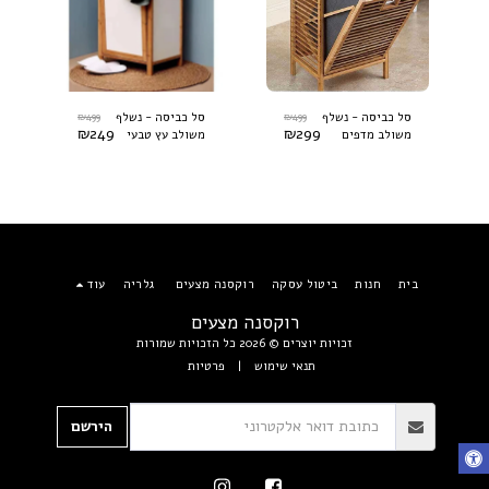
₪
499
₪
499
סל כביסה - נשלף
סל כביסה - נשלף
₪
249
₪
299
משולב מדפים
משולב עץ טבעי
ולבן
בית
חנות
ביטול עסקה
רוקסנה מצעים
גלריה
עוד
רוקסנה מצעים
זכויות יוצרים © 2026 כל הזכויות שמורות
תנאי שימוש
|
פרטיות
הירשם