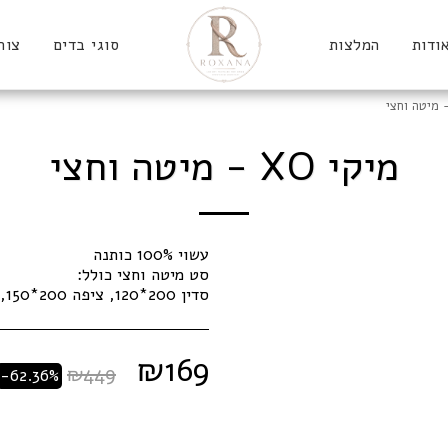
ודות
המלצות
סוגי בדים
צור
מיקי XO - מיטה וחצי
סדין 200*120, ציפה 200*150, ציפית 70*50
₪
169
₪
449
-62.36%