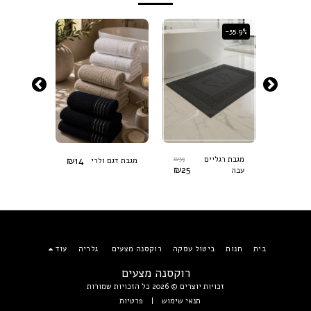
-71.91%
-35.9%
₪
14
₪
39
₪
89
בת סול - 600
מגבת רגליים
מגבת דגם ולרי
₪
25
₪
25
עבה
גרם למ"ר
בית
חנות
ביטול עסקה
רוקסנה מצעים
גלריה
עוד
רוקסנה מצעים
זכויות יוצרים © 2026 כל הזכויות שמורות
תנאי שימוש
|
פרטיות