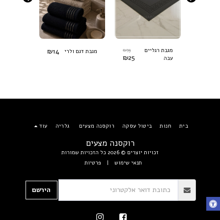
₪
14
₪
39
₪
79
יקה
מגבת רגליים
מגבת פנים
מגבת דגם ולרי
₪
25
₪
39
עבה
100% כותנה
בית
חנות
ביטול עסקה
רוקסנה מצעים
גלריה
עוד
רוקסנה מצעים
זכויות יוצרים © 2026 כל הזכויות שמורות
תנאי שימוש
|
פרטיות
הירשם