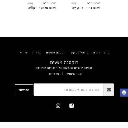
₪
119
₪
79
₪
119
כיסוי חלה
כיסוי חלה
כיסוי חלה
₪
69
₪
39
₪
69
 -
לשבת ברון - 3
לשבת מלמלה -
לשבת מלמ
צבעים לבחירה
קפה
אופוויט
בית
חנות
ביטול עסקה
רוקסנה מצעים
גלריה
עוד
רוקסנה מצעים
זכויות יוצרים © 2026 כל הזכויות שמורות
תנאי שימוש
|
פרטיות
הירשם