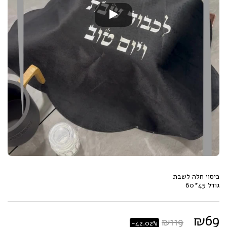
גודל 45*60
₪
69
₪
119
-42.02%