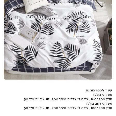
סדין 200*180, ציפה דו צדדית 220*200, זוג ציפיות 70*50