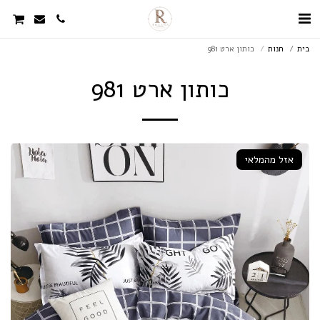
בית
חנות
כותון ארט 981
כותון ארט 981
אזל מהמלאי