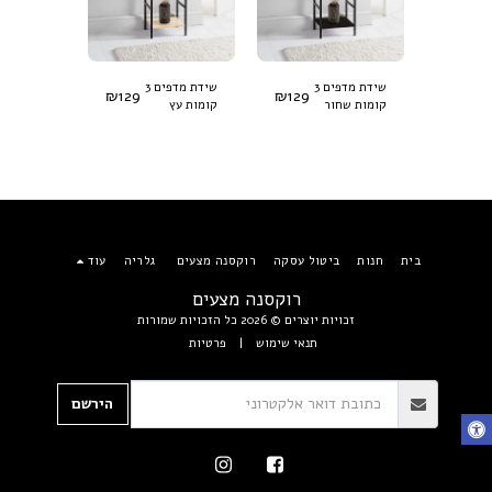
שידת מדפים 3
שידת מדפים 3
הדום אובל
₪
129
₪
129
₪
179
ת
קומות שחור
קומות עץ
קטיפה - 
בית
חנות
ביטול עסקה
רוקסנה מצעים
גלריה
עוד
רוקסנה מצעים
זכויות יוצרים © 2026 כל הזכויות שמורות
תנאי שימוש
|
פרטיות
הירשם