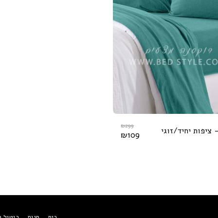
₪
299
- ציפות יחיד/זוגי
₪
109
בית
חנות
ביטול 