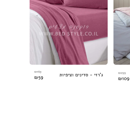
₪
169
₪
299
ג'רזי - סדינים וציפיות
₪
59
₪
109