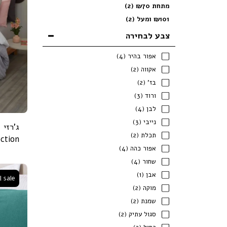
מתחת
70
₪
(2)
101
₪
ומעל
(2)
צבע לבחירה
אפור בהיר
(4)
אקווה
(2)
בז'
(2)
ורוד
(3)
לבן
(4)
נייבי
(3)
תכלת
(2)
ection
אפור כהה
(4)
שחור
(4)
אבן
(1)
l sale
מוקה
(2)
שמנת
(2)
סגול עתיק
(2)