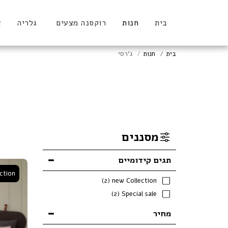
בית
חנות
רוקסנה מצעים
גלריה
א
בית
חנות
ג'רסי
מסננים
תגים קידומיים
ction
(2)
new Collection
(2)
Special sale
מחיר