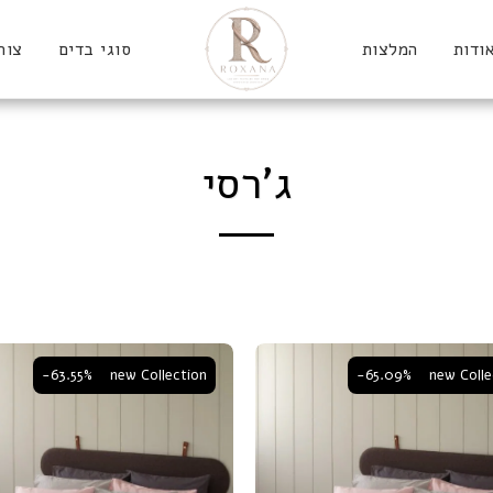
ודות
המלצות
סוגי בדים
צור
ג'רסי
-63.55%
new Collection
-65.09%
new Colle