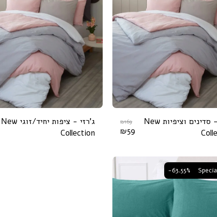
ג'רזי - סדינים וציפיות New
ג'רזי - ציפות יחיד/זוגי New
₪
169
₪
59
Collection
Coll
-63.55%
Specia